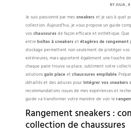
BY
JULIA
8
Je suis passionné par mes
sneakers
et je sais à quel 
collection. Aujourd’hui, je vous propose un guide com
vos
chaussures
de façon efficace et esthétique. Que
entre
boîtes à sneakers
et
étagères de rangement
p
stockage permettent non seulement de protéger vos pa
extérieures, mais apportent également une touche desi
chaque paire trouve sa place, subliment votre collect
solutions
gain place
et
chaussures empilable
. Prépa
détaillés et des astuces pour
intégrer vos sneakers 
recommandations issues de mes expériences et recherc
guide va transformer votre manière de voir le
rangem
Rangement sneakers : co
collection de chaussures