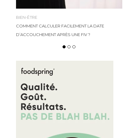
LIFESTYLE
TE
SNEAKIN.FR EST-CE UN SITE FIABLE POUR ACHETER
DES BASKETS ?