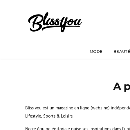
MODE
BEAUT
A 
Bliss you est un magazine en ligne (webzine) indépendan
Lifestyle
,
Sports & Loisirs
.
Notre équipe éditoriale puise ses inspirations dans l’un