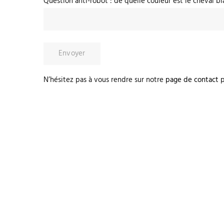
Question anti-robot : de quelle couleur est le cheval bl
N’hésitez pas à vous rendre sur notre
page de contact
p