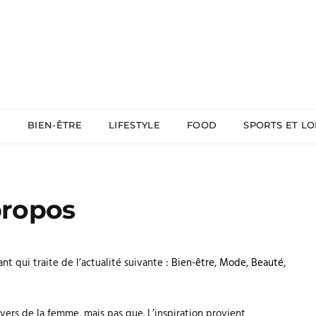
É
BIEN-ÊTRE
LIFESTYLE
FOOD
SPORTS ET LO
propos
t qui traite de l’actualité suivante :
Bien-être
,
Mode
,
Beauté
,
ivers de la femme, mais pas que. L’inspiration provient